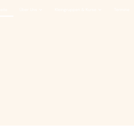
seite
Über Uns
Kleingruppen & Kurse
Termine
Unser Team
Kleingruppen
Unsere Glaubensgrundsätze
Kurse & Seminare