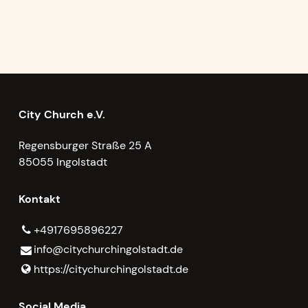
City Church e.V.
Regensburger Straße 25 A
85055 Ingolstadt
Kontakt
+4917695896227
info@​citychurchingolstadt.​de
https://citychurchingolstadt.​de
Social Media